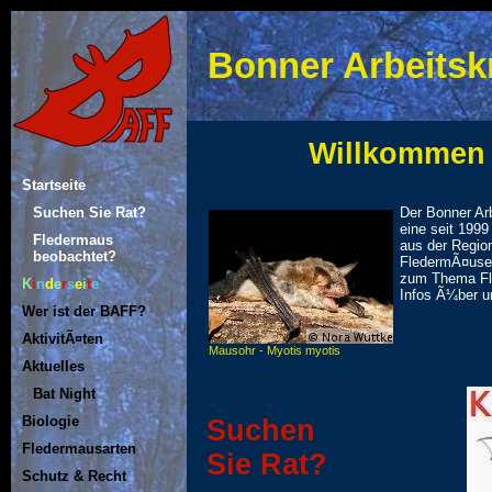
Bonner Arbeitsk
Willkommen 
Startseite
Der Bonner Ar
Suchen Sie Rat?
eine seit 199
Fledermaus
aus der Regio
beobachtet?
FledermÃ¤use 
zum Thema Fl
K
i
n
d
e
r
s
e
i
t
e
Infos Ã¼ber u
Wer ist der BAFF?
AktivitÃ¤ten
Mausohr - Myotis myotis
Aktuelles
Bat Night
Biologie
Suchen
Fledermausarten
Sie Rat?
Schutz & Recht