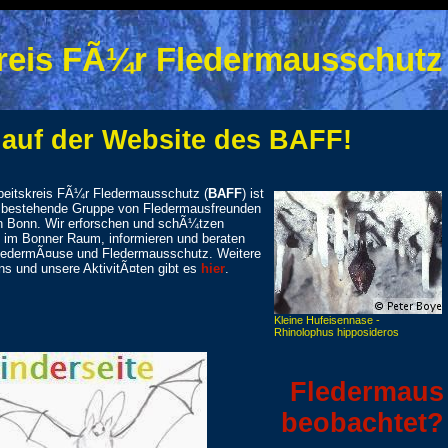
reis FÃ¼r Fledermausschutz
auf der Website des BAFF!
beitskreis FÃ¼r Fledermausschutz (
BAFF
) ist
9 bestehende Gruppe von Fledermausfreunden
n Bonn. Wir erforschen und schÃ¼tzen
im Bonner Raum, informieren und beraten
edermÃ¤use und Fledermausschutz. Weitere
ns und unsere AktivitÃ¤ten gibt es
hier
.
Kleine Hufeisennase -
Rhinolophus hipposideros
Fledermaus
beobachtet?